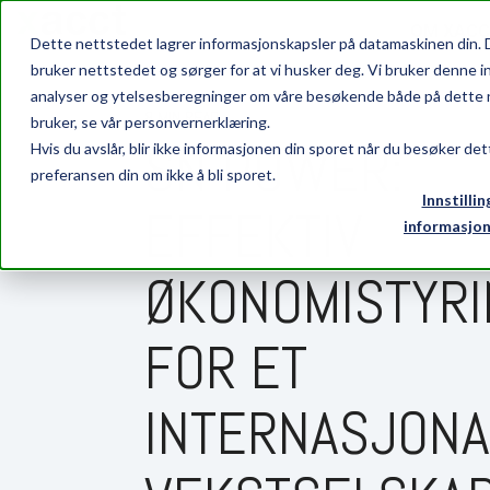
OM XAC
Dette nettstedet lagrer informasjonskapsler på datamaskinen din. 
bruker nettstedet og sørger for at vi husker deg. Vi bruker denne i
analyser og ytelsesberegninger om våre besøkende både på dette n
8 MIN READ
bruker, se vår personvernerklæring.
SN POWER:
Hvis du avslår, blir ikke informasjonen din sporet når du besøker det
preferansen din om ikke å bli sporet.
Innstillin
EFFEKTIV
informasjon
ØKONOMISTYRI
FOR ET
INTERNASJONA