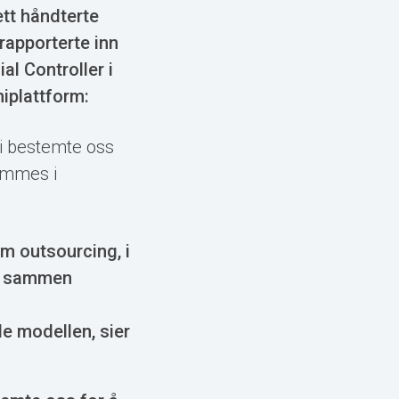
ett håndterte
apporterte inn
l Controller i
miplattform:
vi bestemte oss
lemmes i
m outsourcing, i
til sammen
de modellen, sier