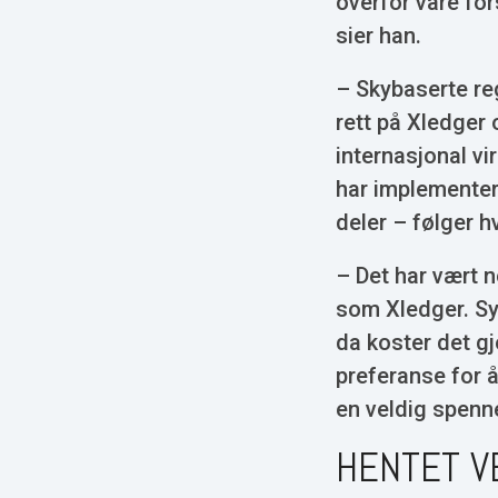
overfor våre for
sier han.
– Skybaserte re
rett på Xledger 
internasjonal vi
har implementer
deler – følger h
– Det har vært 
som Xledger. Sy
da koster det g
preferanse for 
en veldig spenne
HENTET V