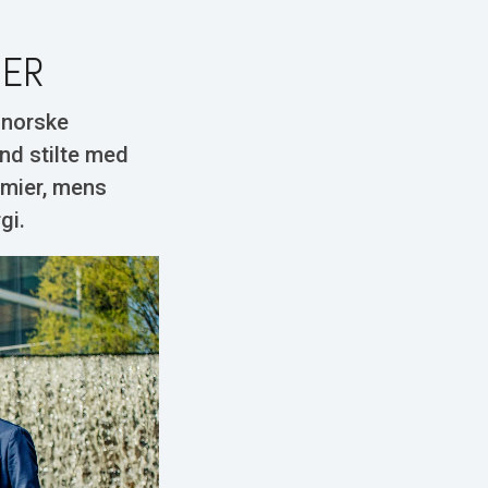
IER
, norske
nd stilte med
omier, mens
gi.