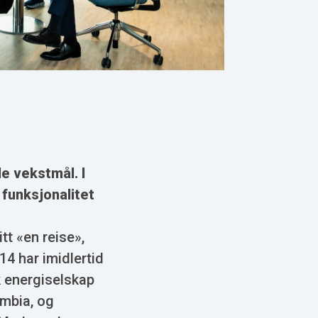
e vekstmål. I
funksjonalitet
itt «en reise»,
14 har imidlertid
k energiselskap
ambia, og