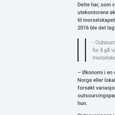
Dette har, som v
utekontorene øk
til morselskape
2016 ble det lag
- Outsour
for å gå 
morselska
– Økonomi i en 
Norge eller loka
forsøkt variasjo
outsourcingspart
hun.