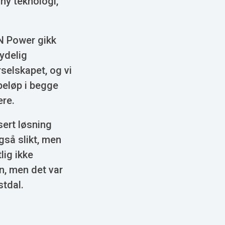
 ny teknologi,
N Power gikk
tydelig
rselskapet, og vi
beløp i begge
ere.
sert løsning
gså slikt, men
lig ikke
n, men det var
stdal.