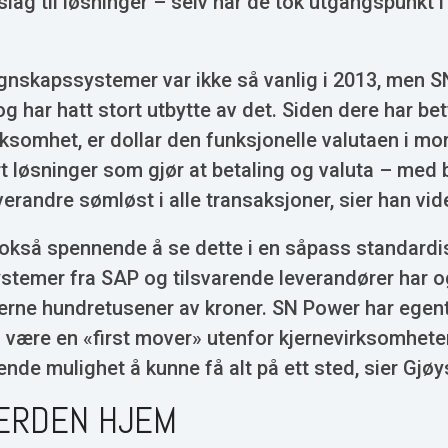
slag til løsninger – selv når de tok utgangspunkt i
gnskapssystemer var ikke så vanlig i 2013, men S
og har hatt stort utbytte av det. Siden dere har be
rksomhet, er dollar den funksjonelle valutaen i mo
t løsninger som gjør at betaling og valuta – med 
verandre sømløst i alle transaksjoner, sier han vid
nokså spennende å se dette i en såpass standardi
stemer fra SAP og tilsvarende leverandører har o
jerne hundretusener av kroner. SN Power har egent
å være en «first mover» utenfor kjernevirksomhete
nde mulighet å kunne få alt på ett sted, sier Gjøy
ERDEN HJEM