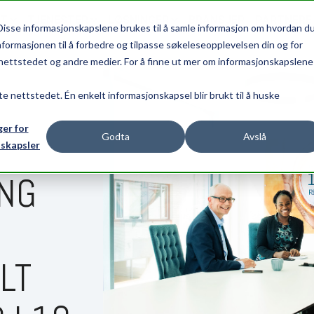
CT
TJENESTER
LØSNINGER
BRANSJER
PARTNERE
Disse informasjonskapslene brukes til å samle informasjon om hvordan d
nformasjonen til å forbedre og tilpasse søkeleseopplevelsen din og for
ettstedet og andre medier. For å finne ut mer om informasjonskapslene 
te nettstedet. Én enkelt informasjonskapsel blir brukt til å huske
ger for
Godta
Avslå
skapsler
NG
LT