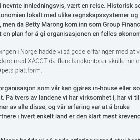
i nevnte innledningsvis, vært en reise. Historisk s
onomien lokalt med ulike regnskapssystemer og r
t, men da Betty Marong kom inn som Group Financia
t en plan for å gi organisasjonen en felles økono
cingen i Norge hadde vi så gode erfaringer med at 
videre med XACCT da flere landkontorer skulle inn
pets plattform.
organisasjon som vår kan gjøres in-house eller so
lt. På tvers av landene vi har virksomhet i, har vi 
ner av alle disse, og vår erfaring var at å bruke
nere i hvert enkelt land er den klart mest kreven