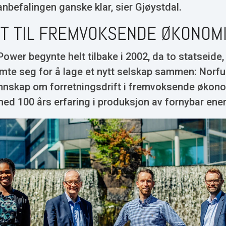
anbefalingen ganske klar, sier Gjøystdal.
T TIL FREMVOKSENDE ØKONOM
 Power begynte helt tilbake i 2002, da to statseide
mte seg for å lage et nytt selskap sammen: Norfu
kunnskap om forretningsdrift i fremvoksende økon
 med 100 års erfaring i produksjon av fornybar ener