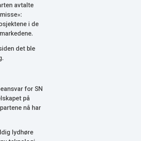
arten avtalte
smisse»:
osjektene i de
e markedene.
iden det ble
g.
deansvar for SN
elskapet på
partene nå har
ldig lydhøre