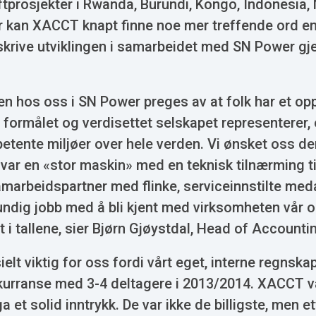
aftprosjekter i Rwanda, Burundi, Kongo, Indonesia
 kan XACCT knapt finne noe mer treffende ord e
eskrive utviklingen i samarbeidet med SN Power g
en hos oss i SN Power preges av at folk har et op
formålet og verdisettet selskapet representerer, og
tente miljøer over hele verden. Vi ønsket oss der
var en «stor maskin» med en teknisk tilnærming t
amarbeidspartner med flinke, serviceinnstilte me
grundig jobb med å bli kjent med virksomheten vår 
tet i tallene, sier Bjørn Gjøystdal, Head of Account
elt viktig for oss fordi vårt eget, interne regnskap
nkurranse med 3-4 deltagere i 2013/2014. XACCT va
a et solid inntrykk. De var ikke de billigste, men et