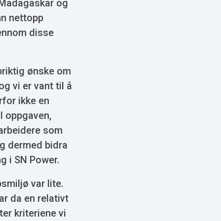
, Madagaskar og
nn nettopp
jennom disse
priktig ønske om
 vi er vant til å
for ikke en
il oppgaven,
darbeidere som
og dermed bidra
ing i SN Power.
smiljø var lite.
r da en relativt
ter kriteriene vi