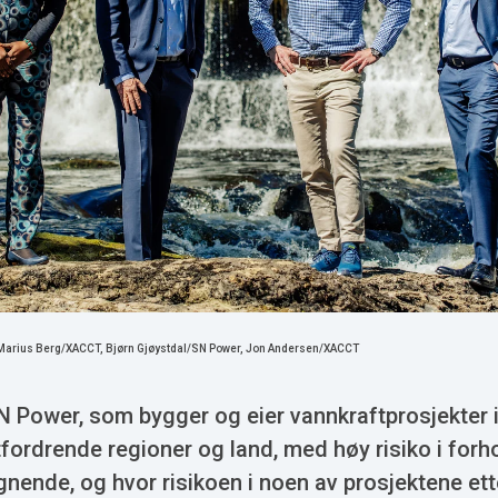
 Marius Berg/XACCT, Bjørn Gjøystdal/SN Power, Jon Andersen/XACCT
SN Power, som bygger og eier vannkraftprosjekter 
ordrende regioner og land, med høy risiko i forhol
gnende, og hvor risikoen i noen av prosjektene ett