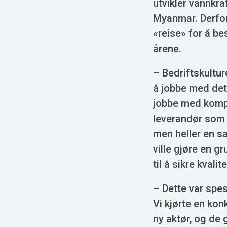
utvikler vannkr
Myanmar. Derfor
«reise» for å b
årene.
– Bedriftskultur
å jobbe med det 
jobbe med kompe
leverandør som 
men heller en s
ville gjøre en 
til å sikre kvali
– Dette var spesi
Vi kjørte en ko
ny aktør, og de g