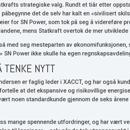
krafts strategiske valg. Rundt et tiår etter oppst
 påbegynne det de selv har kalt en «sivilisert skil
eier for SN Power, som tok på seg å videreføre pr
 landene, mens Statkraft overtok de mer utvikled
gså med seg mesteparten av økonomifunksjonen, s
» SN Power ikke skulle ha egen regnskapsavdelin
 Å TENKE NYTT
dersen er faglig leder i XACCT, og har også kun
ortelle at det ekspansive og risikovillige energis
vært noen standardkunde gjennom de seks årene 
 oss mange spennende utfordringer, og har vært ve