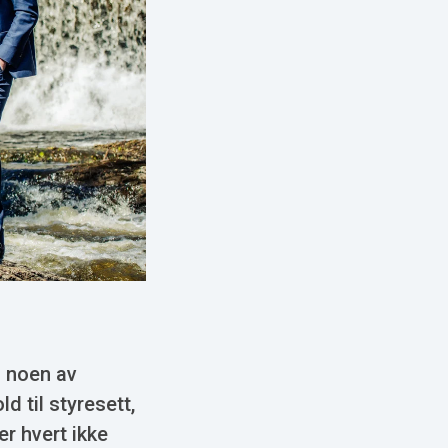
i noen av
d til styresett,
er hvert ikke